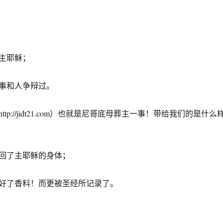
主耶稣；
事和人争辩过。
tp://jidt21.com）也就是尼哥底母葬主一事！带给我们的是什么
回了主耶稣的身体；
好了香料！而更被圣经所记录了。