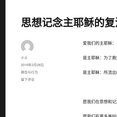
思想记念主耶稣的复
爱我们的主耶稣：
作
小土
是主耶稣：为了救
者
发
2016年3月28日
布
分
祷告与行为
是主耶稣：所流出
于
类
于
留下评论
思
想
记
念
愿我们在思想和记
主
耶
愿我们有更多美好