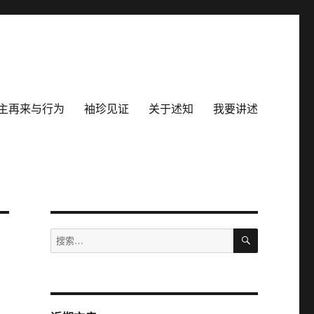
主再来与行为
袖珍见证
关于述知
我要讲述
搜
搜
索
索：