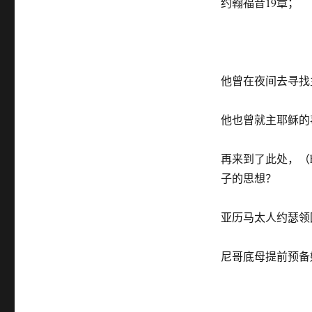
约翰福音19章；
他曾在夜间去寻找
他也曾就主耶稣的
再来到了此处，（ht
子的思想？
亚历马太人约瑟领
尼哥底母提前预备