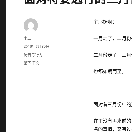
主耶稣啊：
作
小土
一月走了，二月份
者
发
2016年3月30日
布
分
祷告与行为
二月份走了、三月
于
类
于
留下评论
面
也都如期而至。
对
将
要
远
行
面对着三月份中的
的
三
月
在主没有再来前的
份
名的事情；又有过