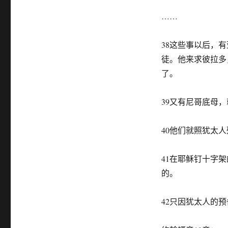
尼
哥
……
底
母
38这些事以后，
葬
主……
徒。他来求彼拉多
了。
39又有尼哥底母
40他们就照犹太
41在耶稣钉十字
的。
42只因犹太人的