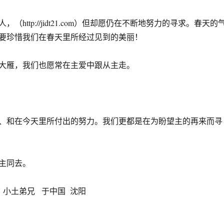
（http://jidt21.com）但却愿仍在不断地努力的寻求。春天的
要珍惜我们在春天里所经过见到的美丽！
大雁，我们也愿常在主爱中跟从主走。
、和在今天里所付出的努力。我们更都是在为盼望主的再来而寻
主同去。
 小土弟兄 于中国 沈阳