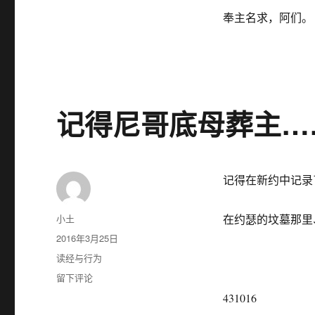
奉主名求，阿们。
记得尼哥底母葬主…
记得在新约中记录
作
小土
在约瑟的坟墓那里
者
发
2016年3月25日
布
分
读经与行为
于
类
于
留下评论
记
431016
得