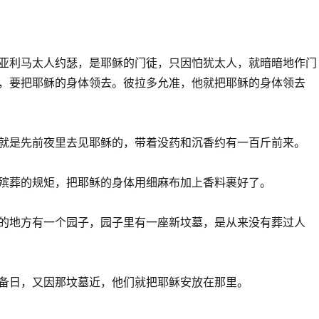
有亚利马太人约瑟，是耶稣的门徒，只因怕犹太人，就暗暗地作门
，要把耶稣的身体领去。彼拉多允准，他就把耶稣的身体领去
，就是先前夜里去见耶稣的，带着没药和沉香约有一百斤前来。
人殡葬的规矩，把耶稣的身体用细麻布加上香料裹好了。
架的地方有一个园子，园子里有一座新坟墓，是从来没有葬过人
预备日，又因那坟墓近，他们就把耶稣安放在那里。