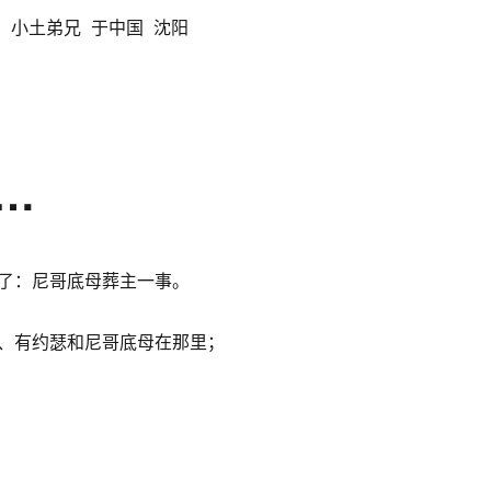
 小土弟兄 于中国 沈阳
…
了：尼哥底母葬主一事。
、有约瑟和尼哥底母在那里；