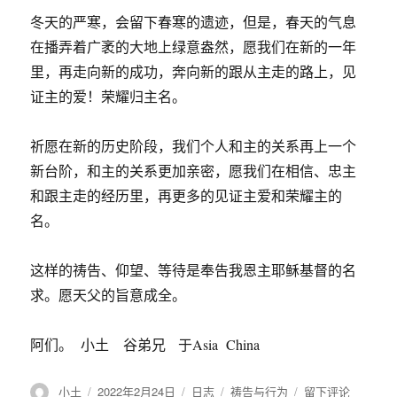
冬天的严寒，会留下春寒的遗迹，但是，春天的气息
在播弄着广袤的大地上绿意盎然，愿我们在新的一年
里，再走向新的成功，奔向新的跟从主走的路上，见
证主的爱！荣耀归主名。
祈愿在新的历史阶段，我们个人和主的关系再上一个
新台阶，和主的关系更加亲密，愿我们在相信、忠主
和跟主走的经历里，再更多的见证主爱和荣耀主的
名。
这样的祷告、仰望、等待是奉告我恩主耶稣基督的名
求。愿天父的旨意成全。
阿们。 小土 谷弟兄 于Asia China
作
小土
发
2022年2月24日
格
日志
分
祷告与行为
于
留下评论