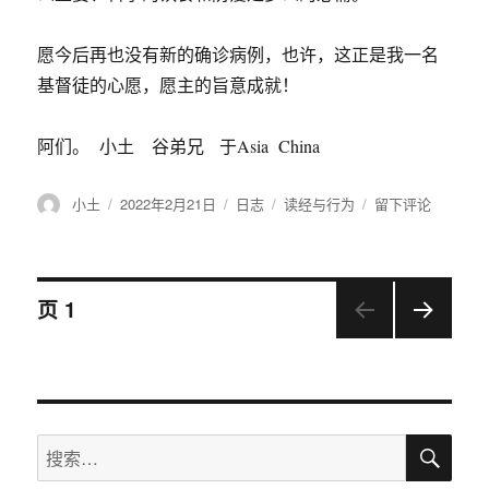
愿今后再也没有新的确诊病例，也许，这正是我一名
基督徒的心愿，愿主的旨意成就！
阿们。 小土 谷弟兄 于Asia China
作
小土
发
2022年2月21日
格
日志
分
读经与行为
于
留下评论
者
布
式
类
前
于
方
的
路
文
页
1
下一
章
页
导
搜
搜
航
索
索：