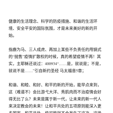
健康的生活理念、科学的防疫措施、和谐的生活环
境、安全平安的国际氛围，才是未来美好的新的开
始。
指鹿为马、三人成虎、再加上某些不负责任的甩锅式
的“抛售”疫情扩散权的时候，真的希望疫情不再！其
实，主耶稣还说过：400934“……是，就说是；不是，
就说不是……”引自新约圣经 马太福音5章；
和谐、和睦、和好、和平的新的开始，能早点来到，
这（难道不）会比游弋大洋、秀肌肉而不治疫情会好
得无比了么？未来是属于新一代，让未来的新一代人
来决定教会的未来！让和平共处的五项原则能深入更
多国家，和平共处，极可能就不会发生了这次、这场