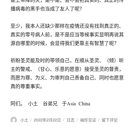
播病毒的黑手也当成了友人了呢？
至少，我本人还缺少那样在疫情还没有找到真正的、
真实的零号病人前，是不是应当等候事实显明再说其
源自哪里的时候，会显得我们更靠主有智慧了呢？
祈盼圣灵能及时的带领自己，在顺从圣灵、（倾）听
主的警戒、（甘心、乐意的愿意）接受圣灵的督责，
而愿为罪、为义、为审判自己责备自己、同时也愿意
真的尊重事实。
阿们。 小土 谷弟兄 于Asia China
作
小土
发
2022年2月22日
格
日志
分
袖珍见证
于
留下评论
者
布
式
类
在
于
思