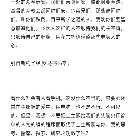
一处的众圣徒安。16你们亲嘴问安，彼此务要圣洁。
基督的众教会都问你们安。17弟兄们，那些离间你
们，叫你们跌倒，背乎所学之道的人，我劝你们要留
意躲避他们。18因为这样的人不服侍我们的主基督，
只服侍自己的肚腹，用花言巧语诱惑那些老实人的
心。
引自新约圣经 罗马书16章；
看什么？会有人看手机，这没什么不当的，只要心还
常在主耶稣的爱中。用电脑，也不是不行、不可以
的。但是，我想，不要把上主赐给我们的头脑只用简
单的人为的编的程序而取代了上主所赐与你、我的思
考、揣摩、探索、研究之功效了吧？