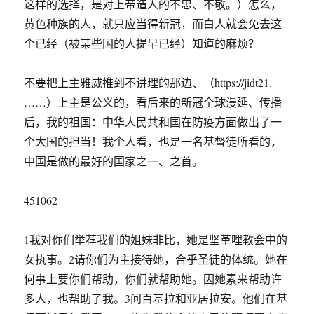
这样的选择，是对上帝造人的不忠、不敬。）怎么，
黄色种族的人，就只应当得新冠，而白人就会免去这
个已经（被某些国的人提早已经）知道的麻烦？
不要把上主雅威推到不讲理的那边、（https://jidt21.
……）上主是公义的，看后来的新冠全球漫延、传播
后，我的祖国：中华人民共和国在防疫方面做出了一
个大国的担当！我个人看，也是一名基督徒所看的，
中国是做的最好的国家之一、之首。
451062
1我对你们举荐我们的姐妹非比，她是坚革哩教会中的
女执事。2请你们为主接待她，合乎圣徒的体统。她在
何事上要你们帮助，你们就帮助她。因她素来帮助许
多人，也帮助了我。3问百基拉和亚居拉安。他们在基