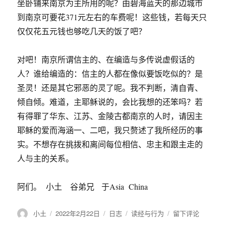
坐卧铺来南京为主所用的呢？由碧海蓝天的那边城市
到南京可要花371元左右的车费呢！这些钱，若每天只
仅仅花五元钱也够吃几天的饭了吧？
对吧！南京所谓信主的、在编造与多传说虚假话的
人？谁给编造的：信主的人都在像似要饭吃似的？是
圣灵！还是其它邪恶的灵了呢。我不判断，清自青、
倾自倾。难道，主耶稣说的，会比我想的还笨吗？若
有得罪了华东、江苏、金陵古都南京的人时，请因主
耶稣的爱而海涵一、二吧，我只赘述了我所经历的事
实。不想存在挑拨和离间每位相信、忠主和跟主走的
人与主的关系。
阿们。 小土 谷弟兄 于Asia China
作
小土
发
2022年2月22日
格
日志
分
读经与行为
于
留下评论
者
布
式
类
（要）