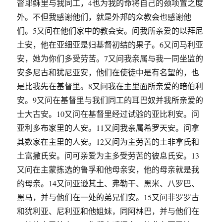
督耶稣里与我同工，4也为我的命将自己的颈项置之度
外。不但我感谢他们，就是外邦的众教会也感谢他
们。5又问在他们家中的教会安。问我所亲爱的以拜尼
土安，他在亚细亚是归基督初结的果子。6又问马利亚
安，她为你们多受劳苦。7又问我亲属与我一同坐监的
安多尼古和犹尼亚安，他们在使徒中是有名望的，也
是比我先在基督里。8又问我在主里面所亲爱的暗伯利
安。9又问在基督里与我们同工的耳巴奴并我所亲爱的
士大古安。10又问在基督里经过试验的亚比利安。问
亚利多布家里的人安。11又问我亲属希罗天安。问拿
其数家在主里的人安。12又问为主劳苦的土非拿氏和
土富撒氏安。问可亲爱为主多受劳苦的彼息氏安。13
又问在主蒙拣选的鲁孚和他母亲安，他的母亲就是我
的母亲。14又问亚逊其土、弗勒干、黑米、八罗巴、
黑马，并与他们在一处的弟兄们安。15又问非罗罗古
和犹利亚、尼利亚和他姐妹，同阿林巴，并与他们在