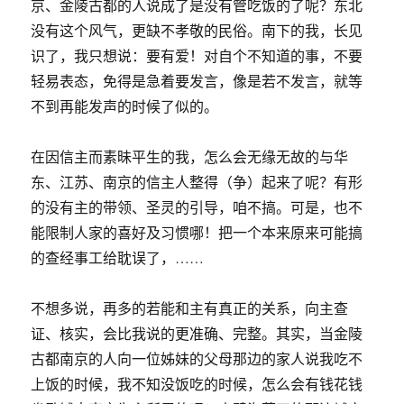
京、金陵古都的人说成了是没有管吃饭的了呢？东北
没有这个风气，更缺不孝敬的民俗。南下的我，长见
识了，我只想说：要有爱！对自个不知道的事，不要
轻易表态，免得是急着要发言，像是若不发言，就等
不到再能发声的时候了似的。
在因信主而素昧平生的我，怎么会无缘无故的与华
东、江苏、南京的信主人整得（争）起来了呢？有形
的没有主的带领、圣灵的引导，咱不搞。可是，也不
能限制人家的喜好及习惯哪！把一个本来原来可能搞
的查经事工给耽误了，……
不想多说，再多的若能和主有真正的关系，向主查
证、核实，会比我说的更准确、完整。其实，当金陵
古都南京的人向一位姊妹的父母那边的家人说我吃不
上饭的时候，我不知没饭吃的时候，怎么会有钱花钱