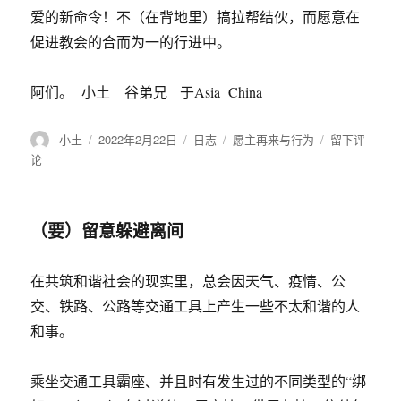
爱的新命令！不（在背地里）搞拉帮结伙，而愿意在
促进教会的合而为一的行进中。
阿们。 小土 谷弟兄 于Asia China
作
小土
发
2022年2月22日
格
日志
分
愿主再来与行为
于
留下评
者
布
式
类
这
论
于
样
离
间
（要）留意躲避离间
能
是
盼
在共筑和谐社会的现实里，总会因天气、疫情、公
主
交、铁路、公路等交通工具上产生一些不太和谐的人
（再）
来
和事。
吗
乘坐交通工具霸座、并且时有发生过的不同类型的“绑