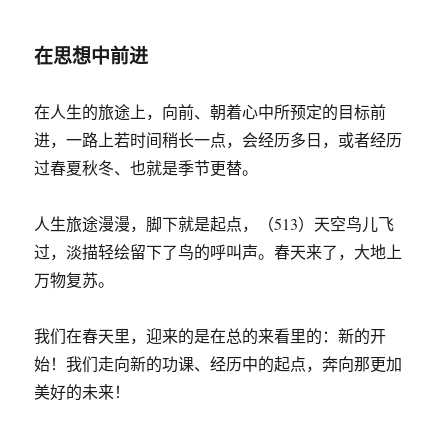
于
留
意
在思想中前进
躲
避
离
在人生的旅途上，向前、朝着心中所预定的目标前
间
进，一路上若时间稍长一点，会经历多日，或者经历
过春夏秋冬、也就是季节更替。
人生旅途漫漫，脚下就是起点，（513）天空鸟儿飞
过，淡描轻绘留下了鸟的呼叫声。春天来了，大地上
万物复苏。
我们在春天里，迎来的是在总的来看里的：新的开
始！我们走向新的功课、经历中的起点，奔向那更加
美好的未来！