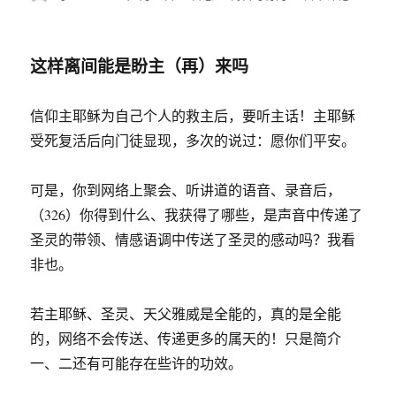
者
布
式
类
在
于
春
天
这样离间能是盼主（再）来吗
里
的
仰
信仰主耶稣为自己个人的救主后，要听主话！主耶稣
望
受死复活后向门徒显现，多次的说过：愿你们平安。
可是，你到网络上聚会、听讲道的语音、录音后，
（326）你得到什么、我获得了哪些，是声音中传递了
圣灵的带领、情感语调中传送了圣灵的感动吗？我看
非也。
若主耶稣、圣灵、天父雅威是全能的，真的是全能
的，网络不会传送、传递更多的属天的！只是简介
一、二还有可能存在些许的功效。