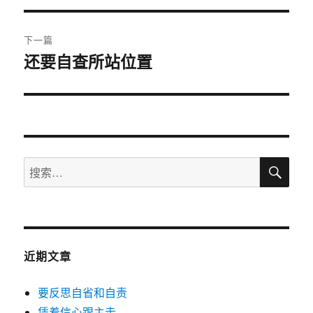
导
文
航
章：
下一篇
还要自查所站位置
下
篇
文
章：
搜
搜
索
索：
近期文章
要反思自省和自责
凭着信心跟主走