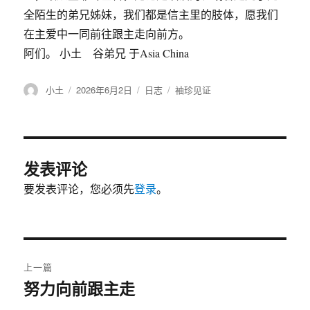
全陌生的弟兄姊妹，我们都是信主里的肢体，愿我们
在主爱中一同前往跟主走向前方。
阿们。 小土 谷弟兄 于Asia China
作
小土
发
2026年6月2日
格
日志
分
袖珍见证
者
布
式
类
于
发表评论
要发表评论，您必须先
登录
。
文
上一篇
章
努力向前跟主走
上
篇