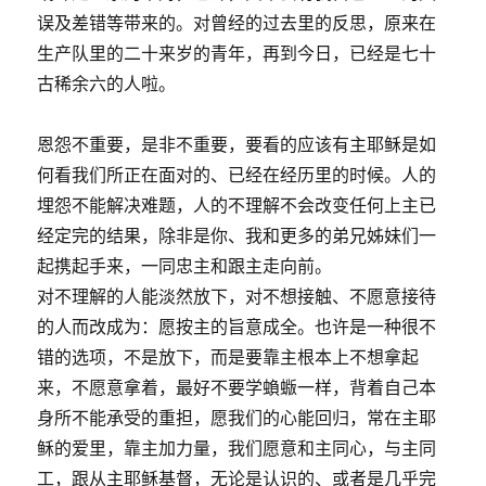
误及差错等带来的。对曾经的过去里的反思，原来在
生产队里的二十来岁的青年，再到今日，已经是七十
古稀余六的人啦。
恩怨不重要，是非不重要，要看的应该有主耶稣是如
何看我们所正在面对的、已经在经历里的时候。人的
埋怨不能解决难题，人的不理解不会改变任何上主已
经定完的结果，除非是你、我和更多的弟兄姊妹们一
起携起手来，一同忠主和跟主走向前。
对不理解的人能淡然放下，对不想接触、不愿意接待
的人而改成为：愿按主的旨意成全。也许是一种很不
错的选项，不是放下，而是要靠主根本上不想拿起
来，不愿意拿着，最好不要学蝜蝂一样，背着自己本
身所不能承受的重担，愿我们的心能回归，常在主耶
稣的爱里，靠主加力量，我们愿意和主同心，与主同
工，跟从主耶稣基督，无论是认识的、或者是几乎完